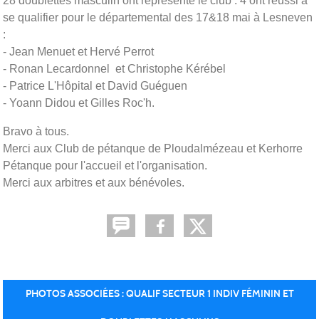
28 doublettes masculin ont représenté le club : 4 ont réussi à
se qualifier pour le départemental des 17&18 mai à Lesneven
:
- Jean Menuet et Hervé Perrot
- Ronan Lecardonnel et Christophe Kérébel
- Patrice L'Hôpital et David Guéguen
- Yoann Didou et Gilles Roc'h.
Bravo à tous.
Merci aux Club de pétanque de Ploudalmézeau et Kerhorre
Pétanque pour l'accueil et l'organisation.
Merci aux arbitres et aux bénévoles.
PHOTOS ASSOCIÉES : QUALIF SECTEUR 1 INDIV FÉMININ ET