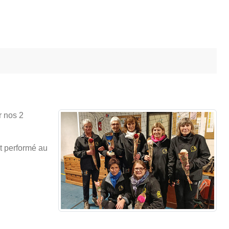
r nos 2
nt performé au