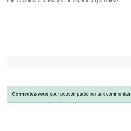
soit 4 victoires et 3 défaites : on espérait un peu mieux
Connectez-vous
pour pouvoir participer aux commentair